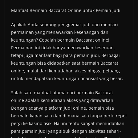
Manfaat Bermain Baccarat Online untuk Pemain Judi
Apakah Anda seorang penggemar judi dan mencari
permainan yang menawarkan kesenangan dan
keuntungan? Cobalah bermain Baccarat online!
Permainan ini tidak hanya menawarkan keseruan,
tetapi juga manfaat bagi para pemain judi. Berbagai
keuntungan bisa didapatkan saat bermain Baccarat
online, mulai dari kemudahan akses hingga peluang
untuk mendapatkan keuntungan finansial yang besar.
Salah satu manfaat utama dari bermain Baccarat
online adalah kemudahan akses yang ditawarkan.
Dengan adanya platform judi online, pemain bisa
bermain kapan saja dan di mana saja tanpa perlu repot
pergi ke kasino fisik. Hal ini tentu sangat memudahkan
para pemain judi yang sibuk dengan aktivitas sehari-