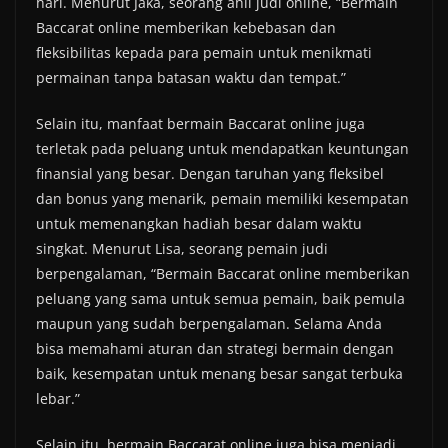
hari. Menurut Jaka, seorang ahli judi online, “Bermain
Baccarat online memberikan kebebasan dan
fleksibilitas kepada para pemain untuk menikmati
permainan tanpa batasan waktu dan tempat.”
Selain itu, manfaat bermain Baccarat online juga
terletak pada peluang untuk mendapatkan keuntungan
finansial yang besar. Dengan taruhan yang fleksibel
dan bonus yang menarik, pemain memiliki kesempatan
untuk memenangkan hadiah besar dalam waktu
singkat. Menurut Lisa, seorang pemain judi
berpengalaman, “Bermain Baccarat online memberikan
peluang yang sama untuk semua pemain, baik pemula
maupun yang sudah berpengalaman. Selama Anda
bisa memahami aturan dan strategi bermain dengan
baik, kesempatan untuk menang besar sangat terbuka
lebar.”
Selain itu, bermain Baccarat online juga bisa menjadi