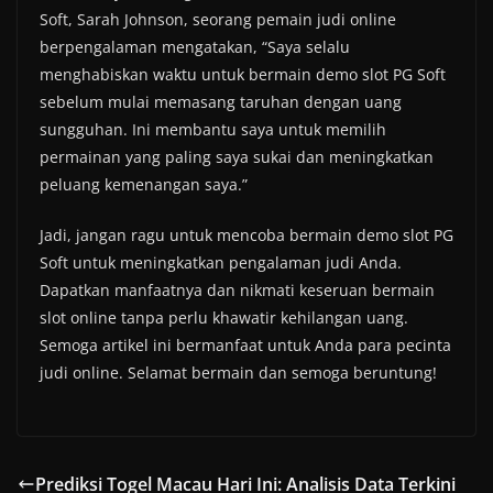
Soft, Sarah Johnson, seorang pemain judi online
berpengalaman mengatakan, “Saya selalu
menghabiskan waktu untuk bermain demo slot PG Soft
sebelum mulai memasang taruhan dengan uang
sungguhan. Ini membantu saya untuk memilih
permainan yang paling saya sukai dan meningkatkan
peluang kemenangan saya.”
Jadi, jangan ragu untuk mencoba bermain demo slot PG
Soft untuk meningkatkan pengalaman judi Anda.
Dapatkan manfaatnya dan nikmati keseruan bermain
slot online tanpa perlu khawatir kehilangan uang.
Semoga artikel ini bermanfaat untuk Anda para pecinta
judi online. Selamat bermain dan semoga beruntung!
Prediksi Togel Macau Hari Ini: Analisis Data Terkini