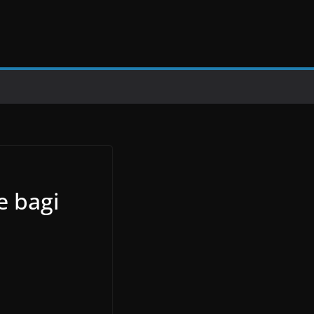
e bagi