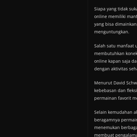
Siapa yang tidak suk
online memiliki man
yang bisa dimainkan
menguntungkan.
Salah satu manfaat 
membutuhkan koneks
online kapan saja d
dengan aktivitas seha
Menurut David Schwa
kebebasan dan fleksi
permainan favorit m
Selain kemudahan aks
beragamnya permaina
menemukan berbagai 
membuat pengalama