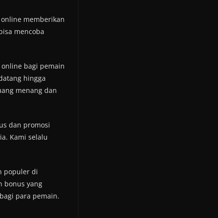
o online memberikan
 bisa mencoba
 online bagi pemain
 datang hingga
luang menang dan
nus dan promosi
a. Kami selalu
n populer di
n bonus yang
 bagi para pemain.