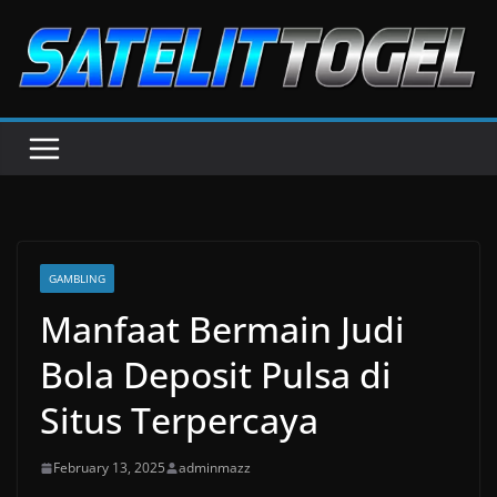
Skip
to
content
GAMBLING
Manfaat Bermain Judi
Bola Deposit Pulsa di
Situs Terpercaya
February 13, 2025
adminmazz