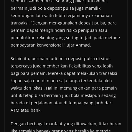
Menurut Ahmad Rizki, seorang pakar judi online,
bermain judi bola deposit pulsa juga memiliki
keuntungan lain yaitu lebih terjaminnya keamanan
transaksi. “Dengan menggunakan deposit pulsa, para
pemain dapat menghindari risiko penipuan atau
pemblokiran rekening yang sering terjadi pada metode
pembayaran konvensional,” ujar Ahmad.
Selain itu, bermain judi bola deposit pulsa di situs
terpercaya juga memberikan fleksibilitas yang lebih
bagi para pemain. Mereka dapat melakukan transaksi
kapan saja dan di mana saja tanpa terkendala oleh
waktu dan lokasi. Hal ini memungkinkan para pemain
untuk tetap bisa bermain judi bola meskipun sedang
berada di perjalanan atau di tempat yang jauh dari
ATM atau bank.
Dengan berbagai manfaat yang ditawarkan, tidak heran
jika semakin banyak orang yang beralih ke metode