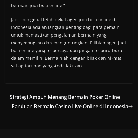
bermain judi bola online.”
Jadi, mengenal lebih dekat agen judi bola online di
Indonesia adalah langkah penting bagi para pemain
untuk memastikan pengalaman bermain yang
menyenangkan dan menguntungkan. Pilihlah agen judi
bola online yang terpercaya dan jangan terburu-buru
dalam memilih. Bermainlah dengan bijak dan nikmati
setiap taruhan yang Anda lakukan.
Strategi Ampuh Menang Bermain Poker Online
Panduan Bermain Casino Live Online di Indonesia