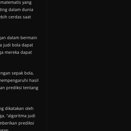
s matematis yang
nting dalam dunia
bih cerdas saat
ngan dalam bermain
a judi bola dapat
ga mereka dapat
ingan sepak bola,
 mempengaruhi hasil
an prediksi tentang
ng dikatakan oleh
a, “algoritma judi
mberikan prediksi
ngan.