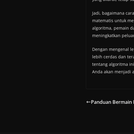
Jadi, bagaimana car
matematis untuk men
algoritma, pemain d
meningkatkan pelua
Dengan mengenal leb
lebih cerdas dan te
tentang algoritma i
Anda akan menjadi a
Panduan Bermain 