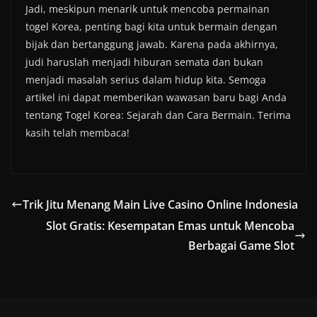
Jadi, meskipun menarik untuk mencoba permainan
togel Korea, penting bagi kita untuk bermain dengan
bijak dan bertanggung jawab. Karena pada akhirnya,
judi haruslah menjadi hiburan semata dan bukan
menjadi masalah serius dalam hidup kita. Semoga
artikel ini dapat memberikan wawasan baru bagi Anda
tentang Togel Korea: Sejarah dan Cara Bermain. Terima
kasih telah membaca!
Trik Jitu Menang Main Live Casino Online Indonesia
Slot Gratis: Kesempatan Emas untuk Mencoba
Berbagai Game Slot