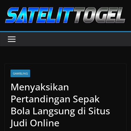
Skip
to
content
GAMBLING
Menyaksikan
Pertandingan Sepak
Bola Langsung di Situs
Judi Online