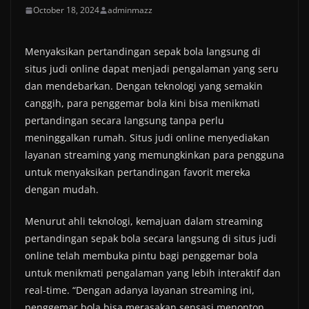
October 18, 2024
adminmazz
Menyaksikan pertandingan sepak bola langsung di
situs judi online dapat menjadi pengalaman yang seru
dan mendebarkan. Dengan teknologi yang semakin
canggih, para penggemar bola kini bisa menikmati
pertandingan secara langsung tanpa perlu
meninggalkan rumah. Situs judi online menyediakan
layanan streaming yang memungkinkan para pengguna
untuk menyaksikan pertandingan favorit mereka
dengan mudah.
Menurut ahli teknologi, kemajuan dalam streaming
pertandingan sepak bola secara langsung di situs judi
online telah membuka pintu bagi penggemar bola
untuk menikmati pengalaman yang lebih interaktif dan
real-time. “Dengan adanya layanan streaming ini,
penggemar bola bisa merasakan sensasi menonton