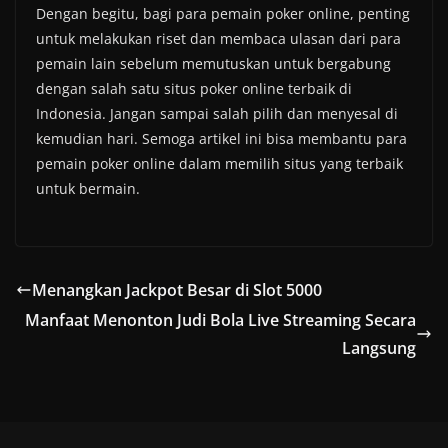
Dengan begitu, bagi para pemain poker online, penting
untuk melakukan riset dan membaca ulasan dari para
pemain lain sebelum memutuskan untuk bergabung
dengan salah satu situs poker online terbaik di
Indonesia. Jangan sampai salah pilih dan menyesal di
kemudian hari. Semoga artikel ini bisa membantu para
pemain poker online dalam memilih situs yang terbaik
untuk bermain.
Menangkan Jackpot Besar di Slot 5000
Manfaat Menonton Judi Bola Live Streaming Secara
Langsung