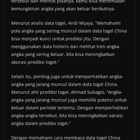
tersebut dan melihat polanya, kamu bisa menemukan
kemungkinan angka yang akan keluar berikutnya.
Menurut analis data togel, Andi Wijaya, “Memahami
pola angka yang sering muncul dalam data togel China
bisa menjadi kunci untuk prediksi jitu. Dengan
menggunakan data historis dan melihat tren angka-
angka yang sering keluar, kita bisa meningkatkan
akurasi prediksi togel.”
Selain itu, penting juga untuk memperhatikan angka-
angka yang jarang muncul dalam data togel China.
Menurut ahli prediksi togel, Ahmad Subagio, “Angka-
angka yang jarang muncul juga memiliki potensi untuk
keluar dalam periode tertentu. Dengan memperhatikan
angka-angka tersebut, kita bisa meningkatkan variasi
angka dalam prediksi togel.”
Dengan memahami cara membaca data togel China