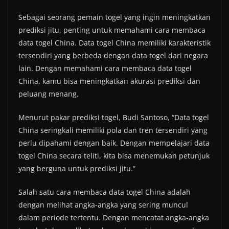
Sebagai seorang pemain togel yang ingin meningkatkan
prediksi jitu, penting untuk memahami cara membaca
data togel China. Data togel China memiliki karakteristik
tersendiri yang berbeda dengan data togel dari negara
lain. Dengan memahami cara membaca data togel
China, kamu bisa meningkatkan akurasi prediksi dan
peluang menang.
Menurut pakar prediksi togel, Budi Santoso, “Data togel
China seringkali memiliki pola dan tren tersendiri yang
perlu dipahami dengan baik. Dengan mempelajari data
togel China secara teliti, kita bisa menemukan petunjuk
yang berguna untuk prediksi jitu.”
Salah satu cara membaca data togel China adalah
dengan melihat angka-angka yang sering muncul
dalam periode tertentu. Dengan mencatat angka-angka