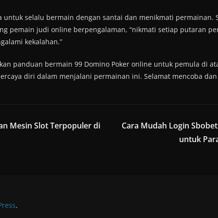
pa untuk selalu bermain dengan santai dan menikmati permainan. 
ang pemain judi online berpengalaman, “nikmati setiap putaran p
engalami kekalahan.”
an panduan bermain 99 Domino Poker online untuk pemula di at
 percaya diri dalam menjalani permainan ini. Selamat mencoba dan
an Mesin Slot Terpopuler di
Cara Mudah Login Sbobet
untuk Par
ress
.