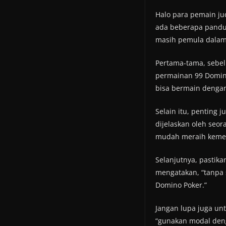
Halo para pemain ju
ada beberapa pandu
masih pemula dalam
Pertama-tama, sebe
permainan 99 Domino
bisa bermain dengan
Selain itu, penting
dijelaskan oleh seor
mudah meraih kemen
Selanjutnya, pastika
mengatakan, “tanpa 
Domino Poker.”
Jangan lupa juga un
“gunakan modal deng