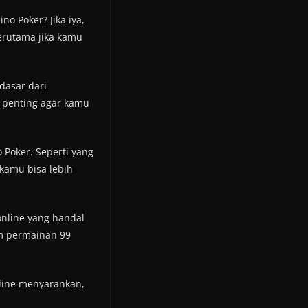
o Poker? Jika iya,
erutama jika kamu
dasar dari
 penting agar kamu
Poker. Seperti yang
 kamu bisa lebih
online yang handal
am permainan 99
nline menyarankan,