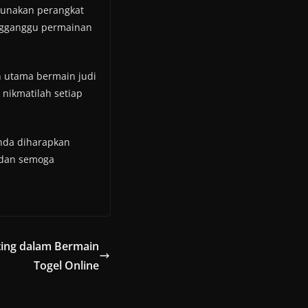
gunakan perangkat
engganggu permainan
n utama bermain judi
 nikmatilah setiap
Anda diharapkan
 dan semoga
ting dalam Bermain
Togel Online