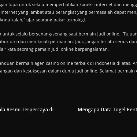
gan lupa untuk selalu memperhatikan koneksi internet dan meng
si internet yang lambat atau perangkat yang bermasalah dapat m
da kalah,” ujar seorang pakar teknologi.
a untuk selalu bersenang-senang saat bermain judi online. “Tujua
ur diri dan menikmati permainan. Jadi, jangan terlalu serius dan
,” kata seorang pemain judi online berpengalaman.
nduan bermain agen casino online terbaik di Indonesia di atas, 
angan dan kesuksesan dalam dunia judi online. Selamat bermain
Bola Resmi Terpercaya di
Mengapa Data Togel Pen