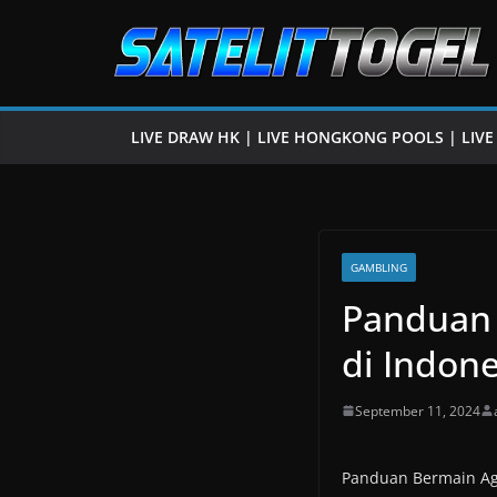
Skip
to
content
LIVE DRAW HK | LIVE HONGKONG POOLS | LIVE 
GAMBLING
Panduan 
di Indone
September 11, 2024
Panduan Bermain Age