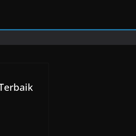
Terbaik