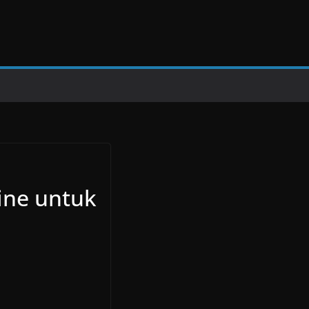
ine untuk