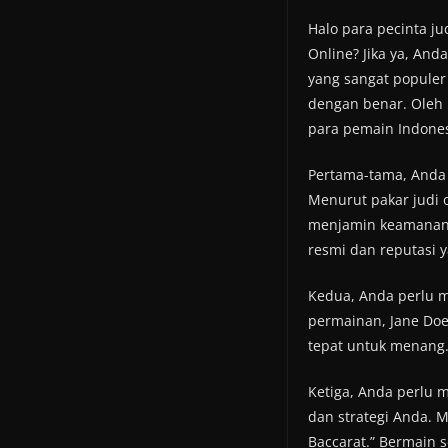
Halo para pecinta j
Online? Jika ya, And
yang sangat populer
dengan benar. Oleh 
para pemain Indones
Pertama-tama, Anda 
Menurut pakar judi o
menjamin keamanan da
resmi dan reputasi 
Kedua, Anda perlu m
permainan, Jane Do
tepat untuk menang.”
Ketiga, Anda perlu 
dan strategi Anda. 
Baccarat.” Bermain