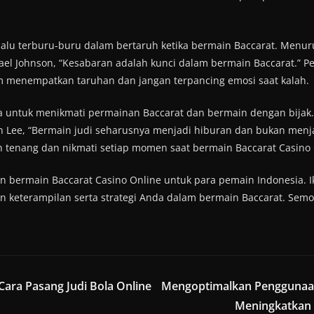
lalu terburu-buru dalam bertaruh ketika bermain Baccarat. Menu
ael Johnson, “Kesabaran adalah kunci dalam bermain Baccarat.” 
 menempatkan taruhan dan jangan terpancing emosi saat kalah.
pa untuk menikmati permainan Baccarat dan bermain dengan bijak
h Lee, “Bermain judi seharusnya menjadi hiburan dan bukan menj
h tenang dan nikmati setiap momen saat bermain Baccarat Casino 
 bermain Baccarat Casino Online untuk para pemain Indonesia. I
an keterampilan serta strategi Anda dalam bermain Baccarat. Semo
ara Pasang Judi Bola Online
Mengoptimalkan Penggunaan
Meningkatkan