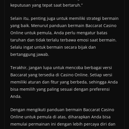
keputusan yang tepat saat bertaruh.”
Selain itu, penting juga untuk memiliki strategi bermain
yang baik. Menurut panduan bermain Baccarat Casino
Online untuk pemula, Anda perlu mengatur batas
taruhan dan tidak terlalu terbawa emosi saat bermain.
Selalu ingat untuk bermain secara bijak dan
bertanggung jawab.
Terakhir, jangan lupa untuk mencoba berbagai versi
Baccarat yang tersedia di Casino Online. Setiap versi
memiliki aturan dan fitur yang berbeda, sehingga Anda
bisa memilih yang paling sesuai dengan preferensi
Anda.
Dengan mengikuti panduan bermain Baccarat Casino
Online untuk pemula di atas, diharapkan Anda bisa
memulai permainan ini dengan lebih percaya diri dan