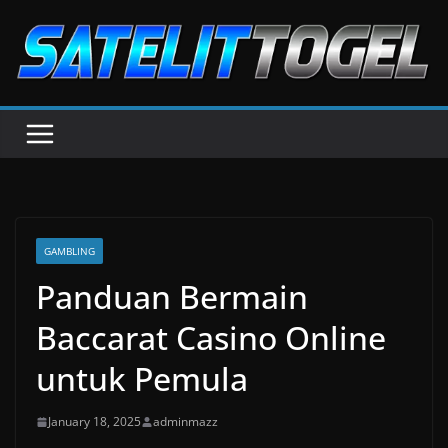
Skip
to
content
GAMBLING
Panduan Bermain
Baccarat Casino Online
untuk Pemula
January 18, 2025
adminmazz