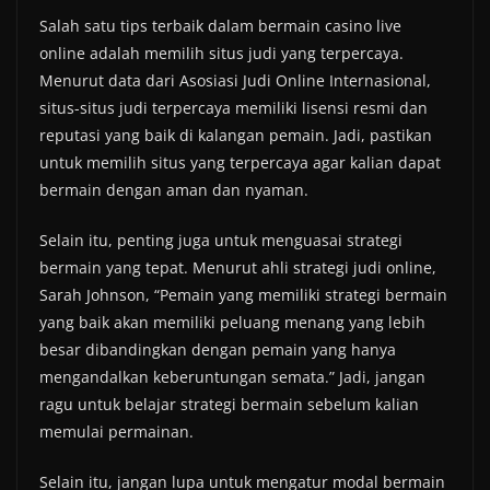
Salah satu tips terbaik dalam bermain casino live
online adalah memilih situs judi yang terpercaya.
Menurut data dari Asosiasi Judi Online Internasional,
situs-situs judi terpercaya memiliki lisensi resmi dan
reputasi yang baik di kalangan pemain. Jadi, pastikan
untuk memilih situs yang terpercaya agar kalian dapat
bermain dengan aman dan nyaman.
Selain itu, penting juga untuk menguasai strategi
bermain yang tepat. Menurut ahli strategi judi online,
Sarah Johnson, “Pemain yang memiliki strategi bermain
yang baik akan memiliki peluang menang yang lebih
besar dibandingkan dengan pemain yang hanya
mengandalkan keberuntungan semata.” Jadi, jangan
ragu untuk belajar strategi bermain sebelum kalian
memulai permainan.
Selain itu, jangan lupa untuk mengatur modal bermain