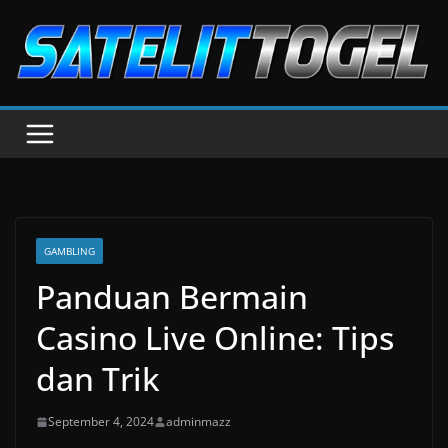
Skip
to
content
GAMBLING
Panduan Bermain
Casino Live Online: Tips
dan Trik
September 4, 2024
adminmazz