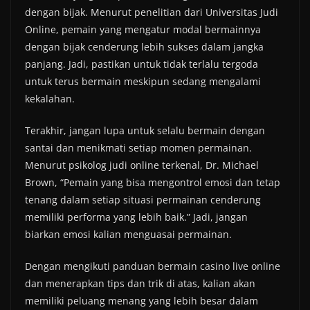
dengan bijak. Menurut penelitian dari Universitas Judi
Online, pemain yang mengatur modal bermainnya
dengan bijak cenderung lebih sukses dalam jangka
panjang. Jadi, pastikan untuk tidak terlalu tergoda
untuk terus bermain meskipun sedang mengalami
kekalahan.
Terakhir, jangan lupa untuk selalu bermain dengan
santai dan menikmati setiap momen permainan.
Menurut psikolog judi online terkenal, Dr. Michael
Brown, “Pemain yang bisa mengontrol emosi dan tetap
tenang dalam setiap situasi permainan cenderung
memiliki performa yang lebih baik.” Jadi, jangan
biarkan emosi kalian menguasai permainan.
Dengan mengikuti panduan bermain casino live online
dan menerapkan tips dan trik di atas, kalian akan
memiliki peluang menang yang lebih besar dalam