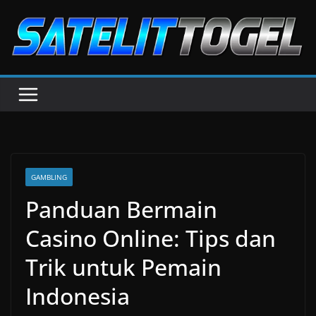
Skip
to
content
GAMBLING
Panduan Bermain
Casino Online: Tips dan
Trik untuk Pemain
Indonesia