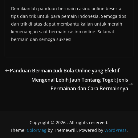
Demikianlah panduan bermain casino online beserta
tips dan trik untuk para pemain Indonesia. Semoga tips
dan trik di atas dapat membantu kalian untuk meraih
kemenangan saat bermain casino online. Selamat
bermain dan semoga sukses!
Panduan Bermain Judi Bola Online yang Efektif
Mengenal Lebih Jauh Tentang Togel: Jenis
Permainan dan Cara Bermainnya
Copyright © 2026
. All rights reserved.
Theme:
ColorMag
by ThemeGrill. Powered by
WordPress
.