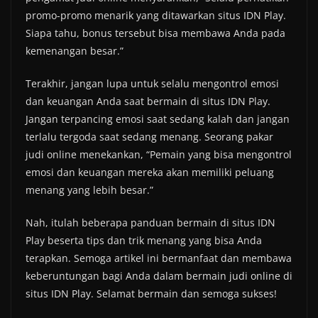
promo-promo menarik yang ditawarkan situs IDN Play.
Siapa tahu, bonus tersebut bisa membawa Anda pada
kemenangan besar.”
Terakhir, jangan lupa untuk selalu mengontrol emosi
dan keuangan Anda saat bermain di situs IDN Play.
Jangan terpancing emosi saat sedang kalah dan jangan
terlalu tergoda saat sedang menang. Seorang pakar
judi online menekankan, “Pemain yang bisa mengontrol
emosi dan keuangan mereka akan memiliki peluang
menang yang lebih besar.”
Nah, itulah beberapa panduan bermain di situs IDN
Play beserta tips dan trik menang yang bisa Anda
terapkan. Semoga artikel ini bermanfaat dan membawa
keberuntungan bagi Anda dalam bermain judi online di
situs IDN Play. Selamat bermain dan semoga sukses!