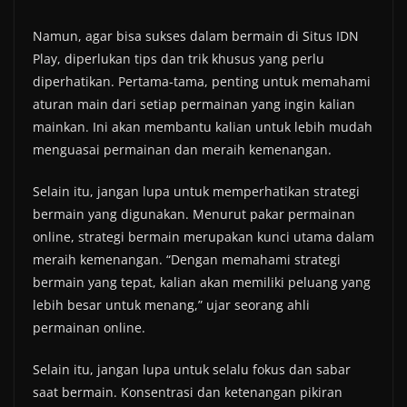
Namun, agar bisa sukses dalam bermain di Situs IDN
Play, diperlukan tips dan trik khusus yang perlu
diperhatikan. Pertama-tama, penting untuk memahami
aturan main dari setiap permainan yang ingin kalian
mainkan. Ini akan membantu kalian untuk lebih mudah
menguasai permainan dan meraih kemenangan.
Selain itu, jangan lupa untuk memperhatikan strategi
bermain yang digunakan. Menurut pakar permainan
online, strategi bermain merupakan kunci utama dalam
meraih kemenangan. “Dengan memahami strategi
bermain yang tepat, kalian akan memiliki peluang yang
lebih besar untuk menang,” ujar seorang ahli
permainan online.
Selain itu, jangan lupa untuk selalu fokus dan sabar
saat bermain. Konsentrasi dan ketenangan pikiran