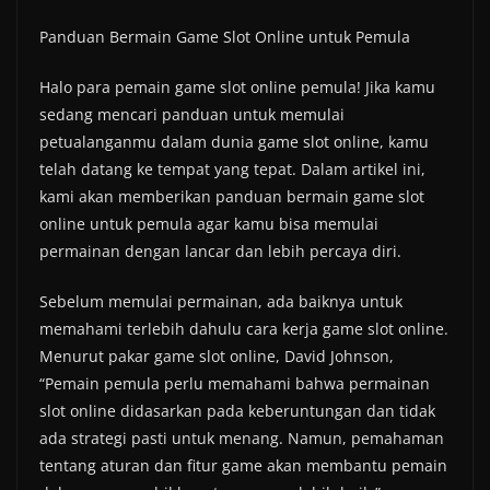
Panduan Bermain Game Slot Online untuk Pemula
Halo para pemain game slot online pemula! Jika kamu
sedang mencari panduan untuk memulai
petualanganmu dalam dunia game slot online, kamu
telah datang ke tempat yang tepat. Dalam artikel ini,
kami akan memberikan panduan bermain game slot
online untuk pemula agar kamu bisa memulai
permainan dengan lancar dan lebih percaya diri.
Sebelum memulai permainan, ada baiknya untuk
memahami terlebih dahulu cara kerja game slot online.
Menurut pakar game slot online, David Johnson,
“Pemain pemula perlu memahami bahwa permainan
slot online didasarkan pada keberuntungan dan tidak
ada strategi pasti untuk menang. Namun, pemahaman
tentang aturan dan fitur game akan membantu pemain