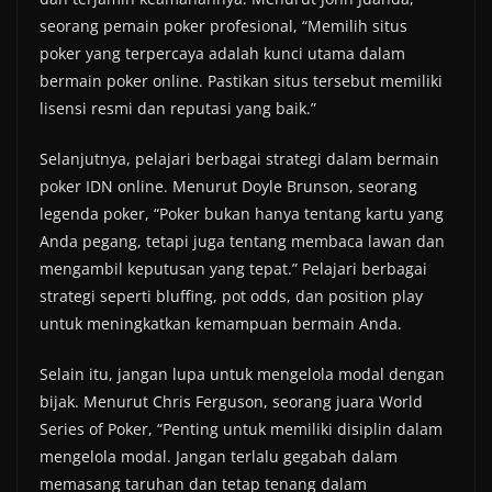
seorang pemain poker profesional, “Memilih situs
poker yang terpercaya adalah kunci utama dalam
bermain poker online. Pastikan situs tersebut memiliki
lisensi resmi dan reputasi yang baik.”
Selanjutnya, pelajari berbagai strategi dalam bermain
poker IDN online. Menurut Doyle Brunson, seorang
legenda poker, “Poker bukan hanya tentang kartu yang
Anda pegang, tetapi juga tentang membaca lawan dan
mengambil keputusan yang tepat.” Pelajari berbagai
strategi seperti bluffing, pot odds, dan position play
untuk meningkatkan kemampuan bermain Anda.
Selain itu, jangan lupa untuk mengelola modal dengan
bijak. Menurut Chris Ferguson, seorang juara World
Series of Poker, “Penting untuk memiliki disiplin dalam
mengelola modal. Jangan terlalu gegabah dalam
memasang taruhan dan tetap tenang dalam