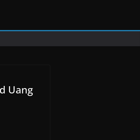
id Uang