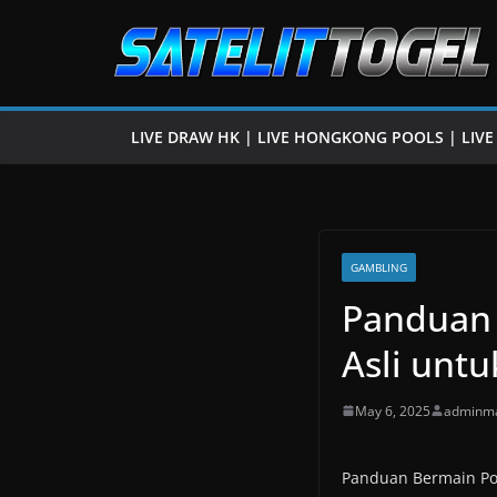
Skip
to
content
LIVE DRAW HK | LIVE HONGKONG POOLS | LIVE 
GAMBLING
Panduan 
Asli unt
May 6, 2025
adminm
Panduan Bermain Pok