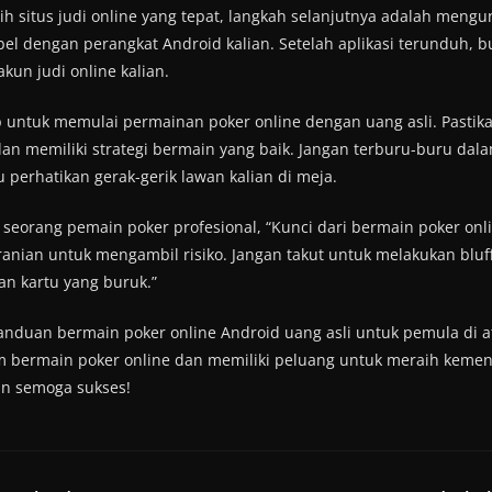
ih situs judi online yang tepat, langkah selanjutnya adalah mengu
el dengan perangkat Android kalian. Setelah aplikasi terunduh, b
un judi online kalian.
ap untuk memulai permainan poker online dengan uang asli. Pasti
dan memiliki strategi bermain yang baik. Jangan terburu-buru da
 perhatikan gerak-gerik lawan kalian di meja.
 seorang pemain poker profesional, “Kunci dari bermain poker onl
anian untuk mengambil risiko. Jangan takut untuk melakukan bluf
an kartu yang buruk.”
nduan bermain poker online Android uang asli untuk pemula di at
 bermain poker online dan memiliki peluang untuk meraih keme
n semoga sukses!