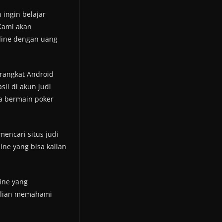
 ingin belajar
 Kami akan
line dengan uang
erangkat Android
sli di akun judi
isa bermain poker
encari situs judi
ine yang bisa kalian
line yang
kalian memahami