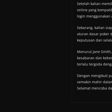
Setelah kalian memil
online yang kompatib
login menggunakan ak
Sekarang, kalian si
aturan dasar poker 
keputusan dan selalu
Menurut Jane Smith,
kesabaran dan keber
terlalu tergoda deng
Dengan mengikuti pa
semakin mahir dalam
Selamat mencoba da