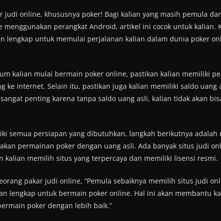
 judi online, khususnya poker! Bagi kalian yang masih pemula dan
e menggunakan perangkat Android, artikel ini cocok untuk kalian.
 lengkap untuk memulai perjalanan kalian dalam dunia poker on
um kalian mulai bermain poker online, pastikan kalian memiliki p
ke internet. Selain itu, pastikan juga kalian memiliki saldo uang a
ni sangat penting karena tanpa saldo uang asli, kalian tidak akan b
iki semua persiapan yang dibutuhkan, langkah berikutnya adalah m
akan permainan poker dengan uang asli. Ada banyak situs judi onl
n kalian memilih situs yang terpercaya dan memiliki lisensi resmi.
orang pakar judi online, “Pemula sebaiknya memilih situs judi on
n lengkap untuk bermain poker online. Hal ini akan membantu 
bermain poker dengan lebih baik.”