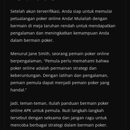
Setelah akun terverifikasi, Anda siap untuk memulai
petualangan poker online Anda! Mulailah dengan
bermain di meja taruhan rendah untuk mendapatkan
pengalaman dan meningkatkan kemampuan Anda
dalam bermain poker.
Menurut Jane Smith, seorang pemain poker online
berpengalaman, “Pemula perlu memahami bahwa
poker online adalah permainan strategi dan
keberuntungan. Dengan latihan dan pengalaman,
pemain pemula dapat menjadi pemain poker yang
handal.”
Jadi, teman-teman, itulah panduan bermain poker
online APK untuk pemula. Ikuti langkah-langkah
tersebut dengan seksama dan jangan ragu untuk
mencoba berbagai strategi dalam bermain poker.