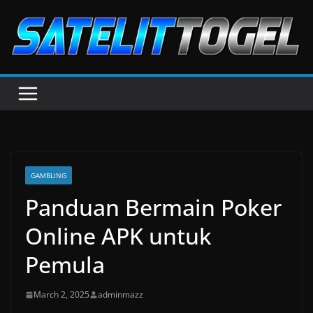
Skip
to
content
GAMBLING
Panduan Bermain Poker
Online APK untuk
Pemula
March 2, 2025
adminmazz