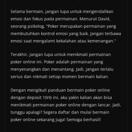
Selama bermain, jangan lupa untuk mengendalikan
emosi dan fokus pada permainan. Menurut David,
seorang psikolog, “Poker merupakan permainan yang
membutuhkan kontrol emosi yang baik. Jangan terbawa
emosi saat mengalami kekalahan atau kemenangan.”
Terakhir, jangan lupa untuk menikmati permainan
poker online ini. Poker adalah permainan yang
menyenangkan dan menantang. Jadi, jangan terlalu
serius dan nikmati setiap momen bermain kalian.
Dengan mengikuti panduan bermain poker online
dengan deposit 10rb ini, aku yakin kalian akan bisa
menikmati permainan poker online dengan lancar. Jadi,
tunggu apalagi? Segera daftar dan mulai bermain
poker online sekarang juga! Semoga berhasil!