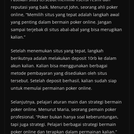
reputasi yang baik. Menurut John, seorang ahli poker
online, “Memilih situs yang tepat adalah langkah awal
yang penting dalam bermain poker online. Jangan
sampai terjebak di situs abal-abal yang bisa merugikan
kalian.”
Setelah menemukan situs yang tepat, langkah
berikutnya adalah melakukan deposit 10rb ke dalam
akun kalian. Kalian bisa menggunakan berbagai
metode pembayaran yang disediakan oleh situs
tersebut. Setelah deposit berhasil, kalian sudah siap
untuk memulai permainan poker online.
Selanjutnya, pelajari aturan main dan strategi bermain
poker online. Menurut Maria, seorang pemain poker
profesional, “Poker bukan hanya soal keberuntungan,
tapi juga strategi. Pelajari berbagai strategi bermain
poker online dan terapkan dalam permainan kalian.”