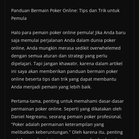
Panduan Bermain Poker Online: Tips dan Trik untuk
Pemula
Halo para pemain poker online pemula! Jika Anda baru
saja memulai perjalanan Anda dalam dunia poker
online, Anda mungkin merasa sedikit overwhelemed
dengan semua aturan dan strategi yang perlu
dipelajari. Tapi jangan khawatir, karena dalam artikel
ini saya akan memberikan panduan bermain poker
online beserta tips dan trik yang dapat membantu
Anda menjadi pemain yang lebih baik.
Pertama-tama, penting untuk memahami dasar-dasar
permainan poker online. Seperti yang dikatakan oleh
Daniel Negreanu, seorang pemain poker profesional,
“Poker adalah permainan keterampilan yang
melibatkan keberuntungan.” Oleh karena itu, penting