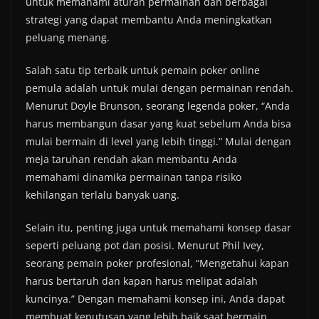
untuk memahami aturan permainan dan berbagai
strategi yang dapat membantu Anda meningkatkan
peluang menang.
Salah satu tip terbaik untuk pemain poker online
pemula adalah untuk mulai dengan permainan rendah.
Menurut Doyle Brunson, seorang legenda poker, “Anda
harus membangun dasar yang kuat sebelum Anda bisa
mulai bermain di level yang lebih tinggi.” Mulai dengan
meja taruhan rendah akan membantu Anda
memahami dinamika permainan tanpa risiko
kehilangan terlalu banyak uang.
Selain itu, penting juga untuk memahami konsep dasar
seperti peluang pot dan posisi. Menurut Phil Ivey,
seorang pemain poker profesional, “Mengetahui kapan
harus bertaruh dan kapan harus melipat adalah
kuncinya.” Dengan memahami konsep ini, Anda dapat
membuat keputusan yang lebih baik saat bermain