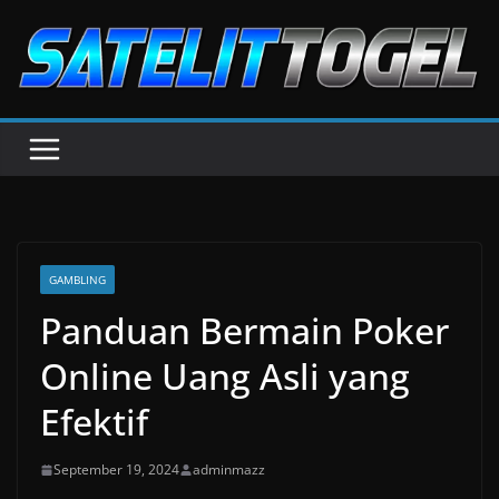
Skip
to
content
GAMBLING
Panduan Bermain Poker
Online Uang Asli yang
Efektif
September 19, 2024
adminmazz