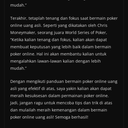
mudah.”
Terakhir, tetaplah tenang dan fokus saat bermain poker
online uang asli. Seperti yang dikatakan oleh Chris
Moneymaker, seorang juara World Series of Poker,
“Ketika kalian tenang dan fokus, kalian akan dapat
membuat keputusan yang lebih baik dalam bermain
poker online. Hal ini akan membantu kalian untuk
mengalahkan lawan-lawan kalian dengan lebih
mudah.”
Dengan mengikuti panduan bermain poker online uang
asli yang efektif di atas, saya yakin kalian akan dapat
meraih kesuksesan dalam permainan poker online.
Jadi, jangan ragu untuk mencoba tips dan trik di atas
dan mulailah meraih kemenangan dalam bermain
poker online uang asli! Semoga berhasil!