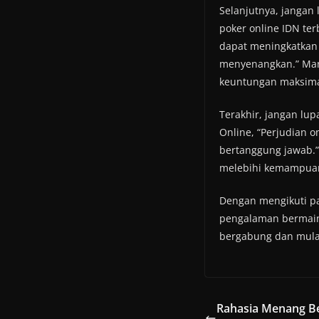
Selanjutnya, jangan
poker online IDN ter
dapat meningkatkan
menyenangkan.” Manf
keuntungan maksima
Terakhir, jangan lu
Online, “Perjudian 
bertanggung jawab.
melebihi kemampuan
Dengan mengikuti pan
pengalaman bermain
bergabung dan mulai
Rahasia Menang Bes