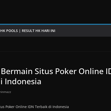
HK POOLS | RESULT HK HARI INI
Bermain Situs Poker Online 
i Indonesia
minmazz
us Poker Online IDN Terbaik di Indonesia