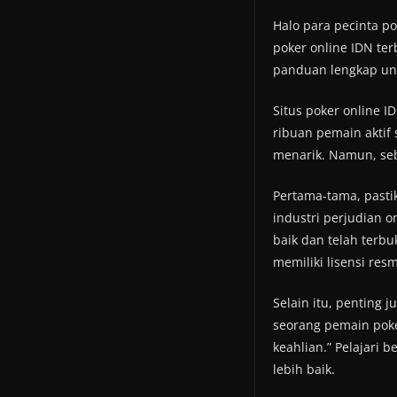
Halo para pecinta p
poker online IDN terb
panduan lengkap untu
Situs poker online 
ribuan pemain aktif 
menarik. Namun, seb
Pertama-tama, pastik
industri perjudian o
baik dan telah terb
memiliki lisensi re
Selain itu, penting 
seorang pemain poke
keahlian.” Pelajari 
lebih baik.