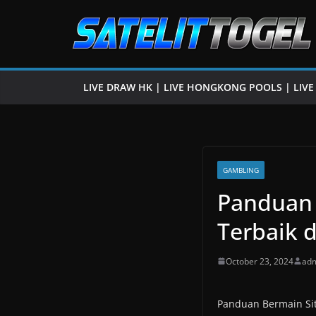
Skip
to
content
LIVE DRAW HK | LIVE HONGKONG POOLS | LIVE 
GAMBLING
Panduan 
Terbaik d
October 23, 2024
ad
Panduan Bermain Sit