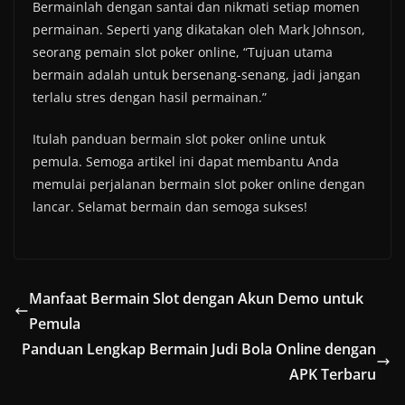
Bermainlah dengan santai dan nikmati setiap momen
permainan. Seperti yang dikatakan oleh Mark Johnson,
seorang pemain slot poker online, “Tujuan utama
bermain adalah untuk bersenang-senang, jadi jangan
terlalu stres dengan hasil permainan.”
Itulah panduan bermain slot poker online untuk
pemula. Semoga artikel ini dapat membantu Anda
memulai perjalanan bermain slot poker online dengan
lancar. Selamat bermain dan semoga sukses!
Manfaat Bermain Slot dengan Akun Demo untuk
Pemula
Panduan Lengkap Bermain Judi Bola Online dengan
APK Terbaru