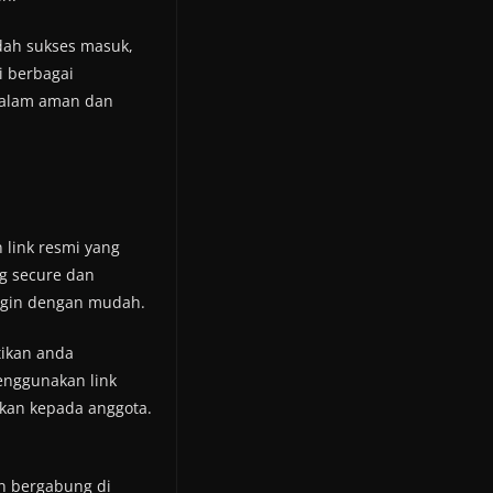
udah sukses masuk,
i berbagai
 dalam aman dan
 link resmi yang
g secure dan
login dengan mudah.
tikan anda
enggunakan link
ikan kepada anggota.
an bergabung di