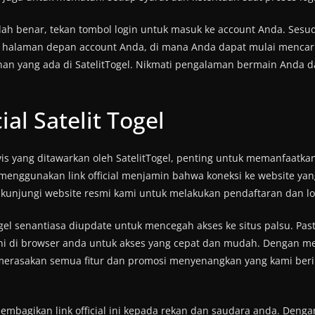
udah benar, tekan tombol login untuk masuk ke account Anda. Ses
 halaman depan account Anda, di mana Anda dapat mulai mencar
an yang ada di SatelitTogel. Nikmati pengalaman bermain Anda
ial Satelit Togel
is yang ditawarkan oleh SatelitTogel, penting untuk memanfaatkan
menggunakan link official menjamin bahwa koneksi ke website yan
n kunjungi website resmi kami untuk melakukan pendaftaran dan 
tTogel senantiasa diupdate untuk mencegah akses ke situs palsu. Pas
ni di browser anda untuk akses yang cepat dan mudah. Dengan m
t merasakan semua fitur dan promosi menyenangkan yang kami ber
embagikan link official ini kepada rekan dan saudara anda. Deng