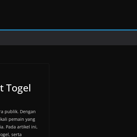
t Togel
ra publik. Dengan
ekali pemain yang
 Pada artikel ini,
gel, serta