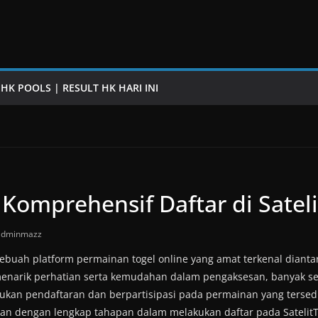
HK POOLS | RESULT HK HARI INI
Komprehensif Daftar di Sateli
adminmazz
sebuah platform permainan togel online yang amat terkenal dianta
 menarik perhatian serta kemudahan dalam pengaksesan, banyak s
ukan pendaftaran dan berpartisipasi pada permainan yang tersedia.
an dengan lengkap tahapan dalam melakukan daftar pada SatelitTo