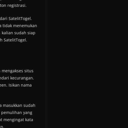
on registrasi.
ari SatelitTogel.
ila tidak menemukan
 kalian sudah siap
 SatelitTogel.
h mengakses situs
ndari kecurangan.
een. Isikan nama
da masukkan sudah
i pemulihan yang
at mengingat kata
in.