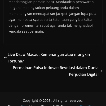
mendatangkan pemain baru. Manfaatkan penawaran
ini guna meningkatkan peluang anda dalam
memenangkan mendapatkan jackpot. Jangan lupa pula
agar membaca syarat serta ketentuan yang berkaitan
dengan promosi tersebut agar anda tak menghadapi
kendala saat bermain.
Live Draw Macau: Kemenangan atau mungkin
Fortuna?
Permainan Pulsa Indosat: Revolusi dalam Dunia
Perjudian Digital
Copyright © 2026
. All rights reserved.