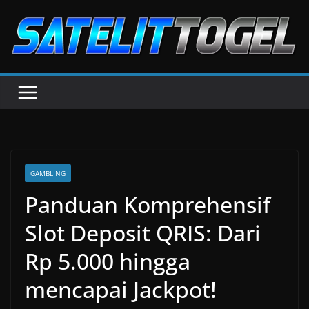
Skip
to
content
GAMBLING
Panduan Komprehensif
Slot Deposit QRIS: Dari
Rp 5.000 hingga
mencapai Jackpot!