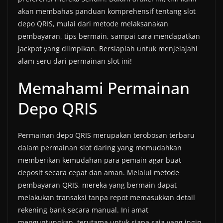
akan membahas panduan komprehensif tentang slot
depo QRIS, mulai dari metode melaksanakan
pembayaran, tips bermain, sampai cara mendapatkan
jackpot yang diimpikan. Bersiaplah untuk menjelajahi
alam seru dari permainan slot ini!
Memahami Permainan
Depo QRIS
Permainan depo QRIS merupakan terobosan terbaru
dalam permainan slot daring yang memudahkan
memberikan kemudahan para pemain agar buat
deposit secara cepat dan aman. Melalui metode
pembayaran QRIS, mereka yang bermain dapat
melakukan transaksi tanpa repot memasukkan detail
rekening bank secara manual. Ini amat
menguntungkan, terutama untuk siapa saja yang ingin