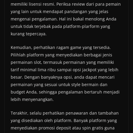
memiliki lisensi resmi. Periksa review dari para pemain
yang lain untuk mendapat pandangan yang jelas
mengenai pengalaman. Hal ini bakal menolong Anda
untuk tidak terjebak pada platform-plarform yang
kurang tepercaya.
Kemudian, perhatikan ragam game yang tersedia.
Pilihlah platform yang menyediakan berbagai jenis
permainan slot, termasuk permainan yang memiliki
tarif minimal lima ribu sampai opsi jackpot yang lebih
besar. Dengan banyaknya opsi, anda dapat mencari
permainan yang sesuai untuk style bermain dan
budget Anda, sehingga pengalaman bertaruh menjadi
lebih menyenangkan.
Terakhir, selalu perhatikan penawaran dan tambahan
yang disediakan oleh platform. Banyak platform yang
menyediakan promosi deposit atau spin gratis guna