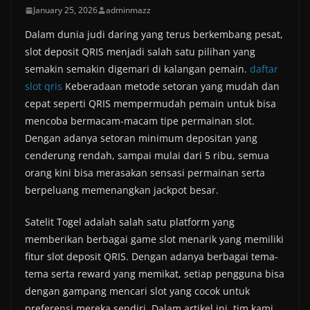
January 25, 2026
adminmazz
Dalam dunia judi daring yang terus berkembang pesat,
slot deposit QRIS menjadi salah satu pilihan yang
semakin semakin digemari di kalangan pemain.
daftar
slot qris
Keberadaan metode setoran yang mudah dan
cepat seperti QRIS mempermudah pemain untuk bisa
mencoba bermacam-macam tipe permainan slot.
Dengan adanya setoran minimum depositan yang
cenderung rendah, sampai mulai dari 5 ribu, semua
orang kini bisa merasakan sensasi permainan serta
berpeluang memenangkan jackpot besar.
Satelit Togel adalah salah satu platform yang
memberikan berbagai game slot menarik yang memiliki
fitur slot deposit QRIS. Dengan adanya berbagai tema-
tema serta reward yang memikat, setiap pengguna bisa
dengan gampang mencari slot yang cocok untuk
preferensi mereka sendiri. Dalam artikel ini, tim kami