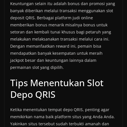
Keuntungan selain itu adalah bonus dan promosi yang
banyak diberikan melalui transaksi menggunakan slot
deposit QRIS. Berbagai platform judi online
memberikan bonus menarik misalnya bonus untuk
setoran dan kembali tunai khusus bagi petaruh yang
melakukan melaksanakan transaksi melalui cara ini.
Dengan memanfaatkan reward ini, pemain bisa
mendapatkan banyak kesempatan untuk meraih
jackpot besar dan keuntungan lainnya dalam
permainan slot yang dipilih.
Tips Menentukan Slot
Depo QRIS
Ketika menentukan tempat depo QRIS, penting agar
memikirkan nama baik platform situs yang Anda Anda.
Yakinkan situs tersebut sudah terbukti amanah dan