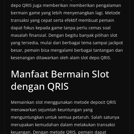
depo QRIS juga memberikan memberikan pengalaman
bermain game yang lebih menyenangkan lagi. Metode
transaksi yang cepat serta efektif membuat pemain
dapat fokus kepada game tanpa perlu cemas soal
masalah finansial. Dengan begitu banyak pilihan slot
yang tersedia, mulai dari berbagai tema sampai jackpot
besar, pemain bisa mengalami berbagai tantangan dan
kesenangan ditawarkan oleh alam slot depo QRIS.
Manfaat Bermain Slot
dengan QRIS
Memainkan slot menggunakan metode deposit QRIS
menawarkan sejumlah keuntungan yang
menguntungkan untuk semua petaruh. Salah satunya
merupakan kemudahan dalam melakukan transaksi
keuangan. Dengan metode QRIS, pemain dapat