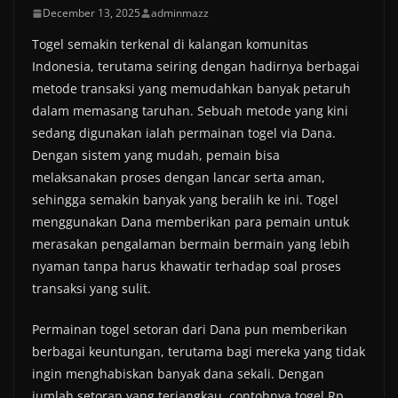
December 13, 2025
adminmazz
Togel semakin terkenal di kalangan komunitas
Indonesia, terutama seiring dengan hadirnya berbagai
metode transaksi yang memudahkan banyak petaruh
dalam memasang taruhan. Sebuah metode yang kini
sedang digunakan ialah permainan togel via Dana.
Dengan sistem yang mudah, pemain bisa
melaksanakan proses dengan lancar serta aman,
sehingga semakin banyak yang beralih ke ini. Togel
menggunakan Dana memberikan para pemain untuk
merasakan pengalaman bermain bermain yang lebih
nyaman tanpa harus khawatir terhadap soal proses
transaksi yang sulit.
Permainan togel setoran dari Dana pun memberikan
berbagai keuntungan, terutama bagi mereka yang tidak
ingin menghabiskan banyak dana sekali. Dengan
jumlah setoran yang terjangkau, contohnya togel Rp