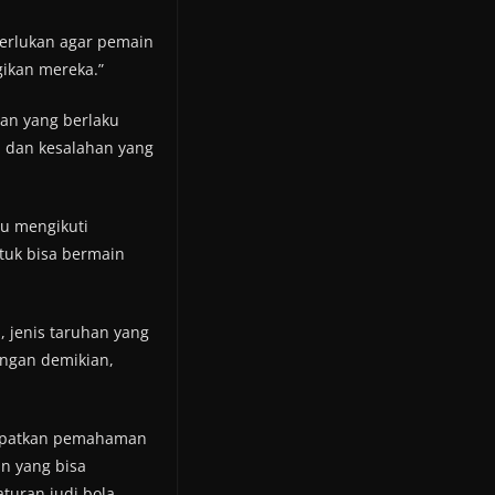
perlukan agar pemain
ikan mereka.”
ran yang berlaku
n dan kesalahan yang
lu mengikuti
tuk bisa bermain
, jenis taruhan yang
engan demikian,
dapatkan pemahaman
n yang bisa
turan judi bola