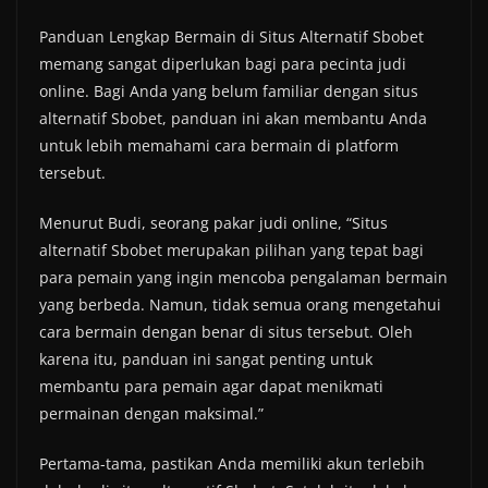
Panduan Lengkap Bermain di Situs Alternatif Sbobet
memang sangat diperlukan bagi para pecinta judi
online. Bagi Anda yang belum familiar dengan situs
alternatif Sbobet, panduan ini akan membantu Anda
untuk lebih memahami cara bermain di platform
tersebut.
Menurut Budi, seorang pakar judi online, “Situs
alternatif Sbobet merupakan pilihan yang tepat bagi
para pemain yang ingin mencoba pengalaman bermain
yang berbeda. Namun, tidak semua orang mengetahui
cara bermain dengan benar di situs tersebut. Oleh
karena itu, panduan ini sangat penting untuk
membantu para pemain agar dapat menikmati
permainan dengan maksimal.”
Pertama-tama, pastikan Anda memiliki akun terlebih