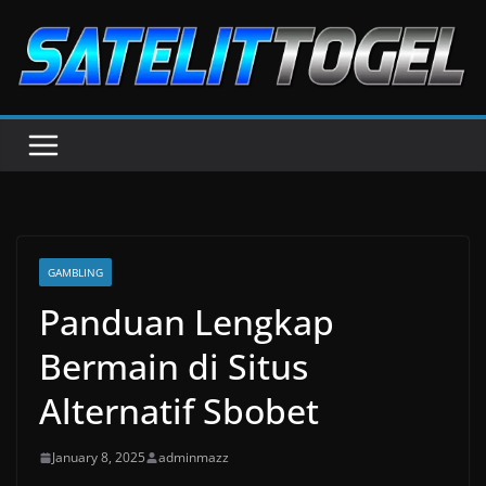
Skip
to
content
GAMBLING
Panduan Lengkap
Bermain di Situs
Alternatif Sbobet
January 8, 2025
adminmazz