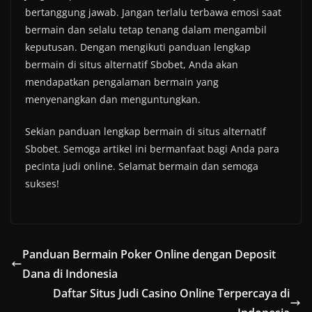
bertanggung jawab. Jangan terlalu terbawa emosi saat
bermain dan selalu tetap tenang dalam mengambil
keputusan. Dengan mengikuti panduan lengkap
bermain di situs alternatif Sbobet, Anda akan
mendapatkan pengalaman bermain yang
menyenangkan dan menguntungkan.
Sekian panduan lengkap bermain di situs alternatif
Sbobet. Semoga artikel ini bermanfaat bagi Anda para
pecinta judi online. Selamat bermain dan semoga
sukses!
Panduan Bermain Poker Online dengan Deposit
Dana di Indonesia
Daftar Situs Judi Casino Online Terpercaya di