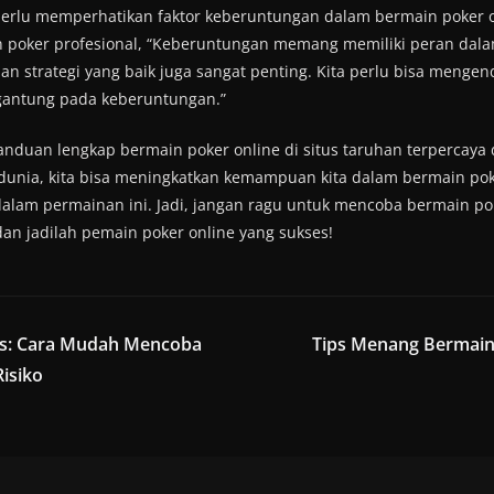
a perlu memperhatikan faktor keberuntungan dalam bermain poker o
n poker profesional, “Keberuntungan memang memiliki peran dal
dan strategi yang baik juga sangat penting. Kita perlu bisa mengen
ergantung pada keberuntungan.”
nduan lengkap bermain poker online di situs taruhan terpercaya 
r dunia, kita bisa meningkatkan kemampuan kita dalam bermain pok
alam permainan ini. Jadi, jangan ragu untuk mencoba bermain poke
dan jadilah pemain poker online yang sukses!
is: Cara Mudah Mencoba
Tips Menang Bermain 
isiko