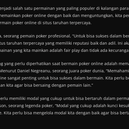
enjadi salah satu permainan yang paling populer di kalangan para 
emainkan poker online dengan baik dan menguntungkan, kita per
main poker online di situs taruhan terpercaya.
, seorang pemain poker profesional, “Untuk bisa sukses dalam be
itus taruhan terpercaya yang memiliki reputasi baik dan adil. Ini 
inan yang kita mainkan adalah fair play dan tidak ada kecurangan
ing yang perlu diperhatikan saat bermain poker online adalah me
 Menurut Daniel Negreanu, seorang juara poker dunia, “Memahami 
ne sangat penting untuk bisa sukses dalam bermain. Kita perlu be
kita agar bisa bersaing dengan pemain lain.”
a perlu memiliki modal yang cukup untuk bisa bertaruh dalam perma
on, seorang legenda poker, “Modal yang cukup adalah kunci kes
. Kita perlu bisa mengelola modal kita dengan baik agar bisa ber