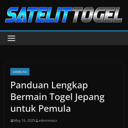
Skip
to
content
GAMBLING
Panduan Lengkap
Bermain Togel Jepang
untuk Pemula
May 16, 2025
adminmazz