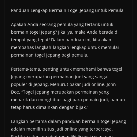
Panduan Lengkap Bermain Togel Jepang untuk Pemula
Apakah Anda seorang pemula yang tertarik untuk
bermain togel Jepang? Jika iya, maka Anda berada di
tempat yang tepat! Dalam panduan ini, kita akan
membahas langkah-langkah lengkap untuk memulai
permainan togel Jepang bagi pemula.
Pertama-tama, penting untuk memahami bahwa togel
Jepang merupakan permainan judi yang sangat
populer di Jepang. Menurut pakar judi online, John
Doe, “Togel Jepang merupakan permainan yang
menarik dan menghibur bagi para pemain judi, namun
tetap harus dimainkan dengan bijak.”
Langkah pertama dalam panduan bermain togel Jepang
adalah memilih situs judi online yang terpercaya.
Pastikan situs tersebut memiliki lisensi resmi dan