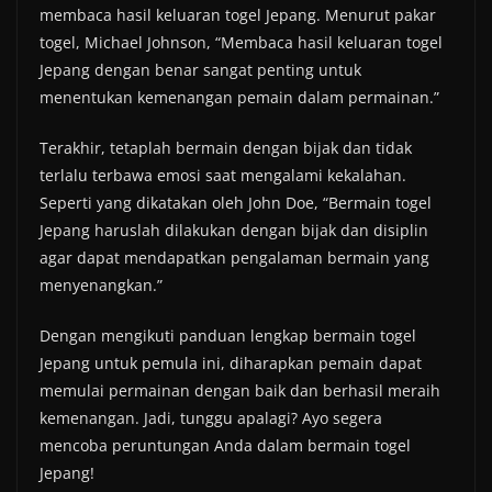
membaca hasil keluaran togel Jepang. Menurut pakar
togel, Michael Johnson, “Membaca hasil keluaran togel
Jepang dengan benar sangat penting untuk
menentukan kemenangan pemain dalam permainan.”
Terakhir, tetaplah bermain dengan bijak dan tidak
terlalu terbawa emosi saat mengalami kekalahan.
Seperti yang dikatakan oleh John Doe, “Bermain togel
Jepang haruslah dilakukan dengan bijak dan disiplin
agar dapat mendapatkan pengalaman bermain yang
menyenangkan.”
Dengan mengikuti panduan lengkap bermain togel
Jepang untuk pemula ini, diharapkan pemain dapat
memulai permainan dengan baik dan berhasil meraih
kemenangan. Jadi, tunggu apalagi? Ayo segera
mencoba peruntungan Anda dalam bermain togel
Jepang!