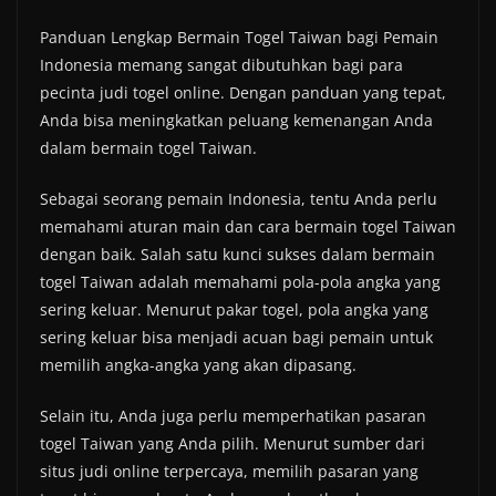
Panduan Lengkap Bermain Togel Taiwan bagi Pemain
Indonesia memang sangat dibutuhkan bagi para
pecinta judi togel online. Dengan panduan yang tepat,
Anda bisa meningkatkan peluang kemenangan Anda
dalam bermain togel Taiwan.
Sebagai seorang pemain Indonesia, tentu Anda perlu
memahami aturan main dan cara bermain togel Taiwan
dengan baik. Salah satu kunci sukses dalam bermain
togel Taiwan adalah memahami pola-pola angka yang
sering keluar. Menurut pakar togel, pola angka yang
sering keluar bisa menjadi acuan bagi pemain untuk
memilih angka-angka yang akan dipasang.
Selain itu, Anda juga perlu memperhatikan pasaran
togel Taiwan yang Anda pilih. Menurut sumber dari
situs judi online terpercaya, memilih pasaran yang