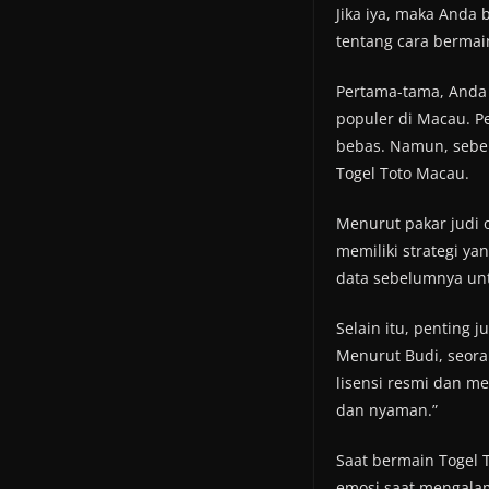
Jika iya, maka Anda 
tentang cara berma
Pertama-tama, Anda 
populer di Macau. Pe
bebas. Namun, sebe
Togel Toto Macau.
Menurut pakar judi 
memiliki strategi ya
data sebelumnya unt
Selain itu, penting 
Menurut Budi, seora
lisensi resmi dan m
dan nyaman.”
Saat bermain Togel 
emosi saat mengalam