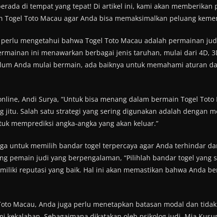
berada di tempat yang tepat! Di artikel ini, kami akan memberika
in Togel Toto Macau agar Anda bisa memaksimalkan peluang kem
perlu mengetahui bahwa Togel Toto Macau adalah permainan jud
rmainan ini menawarkan berbagai jenis taruhan, mulai dari 4D, 3D
lum Anda mulai bermain, ada baiknya untuk memahami aturan dan
online, Andi Surya, “Untuk bisa menang dalam bermain Togel Toto
ng jitu. Salah satu strategi yang sering digunakan adalah dengan m
uk memprediksi angka-angka yang akan keluar.”
juga untuk memilih bandar togel terpercaya agar Anda terhindar da
ng pemain judi yang berpengalaman, “Pilihlah bandar togel yang 
emiliki reputasi yang baik. Hal ini akan memastikan bahwa Anda 
Toto Macau, Anda juga perlu menetapkan batasan modal dan tidak 
i kekalahan. Sebagaimana dikatakan oleh psikolog judi, Mia Kusu