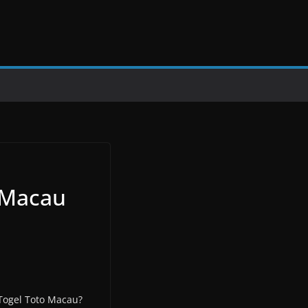
 Macau
ogel Toto Macau?