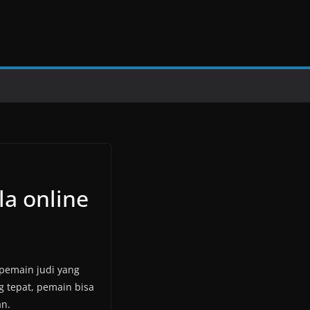
la online
pemain judi yang
 tepat, pemain bisa
an.