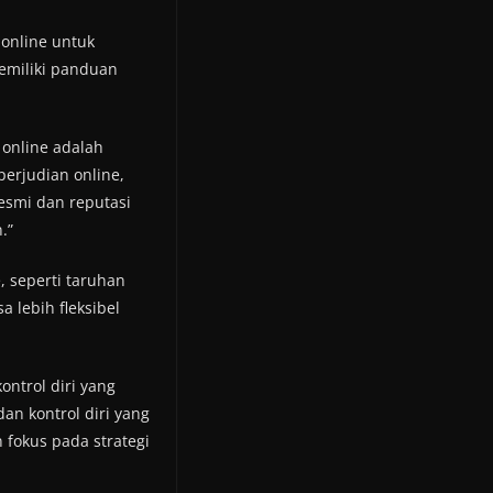
 online untuk
emiliki panduan
 online adalah
perjudian online,
resmi dan reputasi
.”
, seperti taruhan
 lebih fleksibel
ntrol diri yang
dan kontrol diri yang
 fokus pada strategi