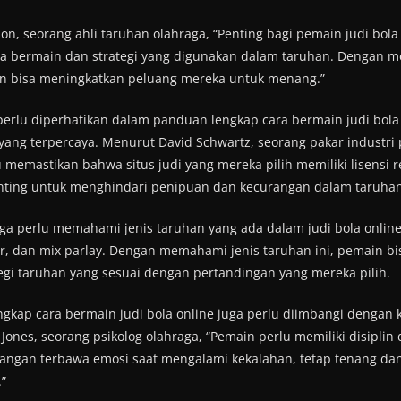
n, seorang ahli taruhan olahraga, “Penting bagi pemain judi bola
a bermain dan strategi yang digunakan dalam taruhan. Dengan m
in bisa meningkatkan peluang mereka untuk menang.”
 perlu diperhatikan dalam panduan lengkap cara bermain judi bola
 yang terpercaya. Menurut David Schwartz, seorang pakar industri 
 memastikan bahwa situs judi yang mereka pilih memiliki lisensi 
penting untuk menghindari penipuan dan kecurangan dalam taruhan
uga perlu memahami jenis taruhan yang ada dalam judi bola online
, dan mix parlay. Dengan memahami jenis taruhan ini, pemain bisa
egi taruhan yang sesuai dengan pertandingan yang mereka pilih.
kap cara bermain judi bola online juga perlu diimbangi dengan ko
Jones, seorang psikolog olahraga, “Pemain perlu memiliki disiplin 
 Jangan terbawa emosi saat mengalami kekalahan, tetap tenang dan
.”