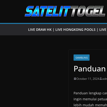
Skip
to
content
LIVE DRAW HK | LIVE HONGKONG POOLS | LIVE 
GAMBLING
Panduan 
October 11, 2024
ad
Panduan lengkap car
ingin memulai petua
lebih mudah memaha