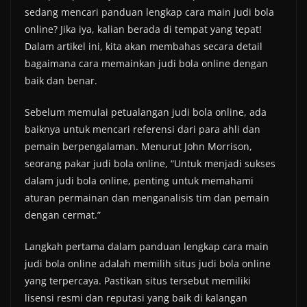
sedang mencari panduan lengkap cara main judi bola
online? Jika iya, kalian berada di tempat yang tepat!
Dalam artikel ini, kita akan membahas secara detail
bagaimana cara memainkan judi bola online dengan
baik dan benar.
Sebelum memulai petualangan judi bola online, ada
baiknya untuk mencari referensi dari para ahli dan
pemain berpengalaman. Menurut John Morrison,
seorang pakar judi bola online, “Untuk menjadi sukses
dalam judi bola online, penting untuk memahami
aturan permainan dan menganalisis tim dan pemain
dengan cermat.”
Langkah pertama dalam panduan lengkap cara main
judi bola online adalah memilih situs judi bola online
yang terpercaya. Pastikan situs tersebut memiliki
lisensi resmi dan reputasi yang baik di kalangan