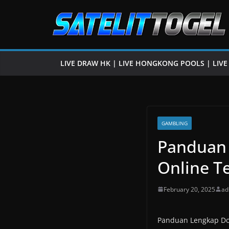
Skip
to
content
LIVE DRAW HK | LIVE HONGKONG POOLS | LIVE 
GAMBLING
Panduan 
Online Te
February 20, 2025
ad
Panduan Lengkap Dow