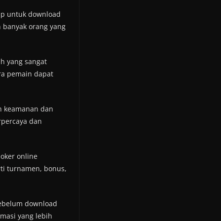
kap untuk download
in banyak orang yang
ah yang sangat
ara pemain dapat
lah keamanan dan
rpercaya dan
poker online
rti turnamen, bonus,
sebelum download
masi yang lebih