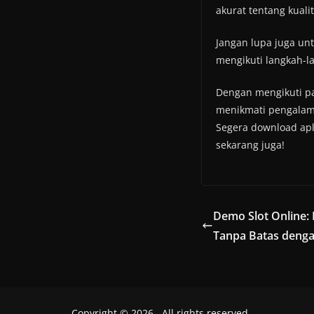
akurat tentang kuali
Jangan lupa juga un
mengikuti langkah-l
Dengan mengikuti pa
menikmati pengalama
Segera download apl
sekarang juga!
Demo Slot Online:
Tanpa Batas denga
Copyright © 2026
. All rights reserved.