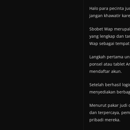
Halo para pecinta ju
jangan khawatir kar
Sbobet Wap merupaka
yang lengkap dan ta
Wap sebagai tempat 
Langkah pertama unt
ponsel atau tablet 
mendaftar akun.
Setelah berhasil lo
menyediakan berbaga
Menurut pakar judi 
dan terpercaya, pem
pribadi mereka.