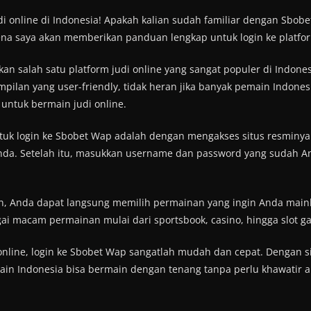
di online di Indonesia! Apakah kalian sudah familiar dengan Sbobe
ena saya akan memberikan panduan lengkap untuk login ke platfor
n salah satu platform judi online yang sangat populer di Indones
mpilan yang user-friendly, tidak heran jika banyak pemain Indone
untuk bermain judi online.
uk login ke Sbobet Wap adalah dengan mengakses situs resminya 
Anda. Setelah itu, masukkan username dan password yang sudah A
gin, Anda dapat langsung memilih permainan yang ingin Anda mai
i macam permainan mulai dari sportsbook, casino, hingga slot g
online, login ke Sbobet Wap sangatlah mudah dan cepat. Dengan 
ain Indonesia bisa bermain dengan tenang tanpa perlu khawatir