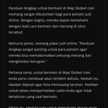
Panduan lengkap untuk bermain di Wap Sbobet com
memang sangat dibutuhkan bagi para pemain judi
online. Dengan begitu, mereka dapat memahami
dengan baik cara bermain dan menang di situs
tersebut.
Menurut James, seorang pakar judi online, “Panduan
lengkap sangat penting untuk para pemain agar
mereka bisa memaksimalkan peluang menang dan
menghindari kerugian.”
Pertama-tama, untuk bermain di Wap Sbobet com,
Anda perlu membuat akun terlebih dahulu. Setelah itu,
lakukan deposit agar bisa memasang taruhan. Pastikan
untuk selalu memperhatikan saldo Anda agar tidak
kehabisan uang saat bermain.
Selain itu, penting juga untuk memahami aturan main