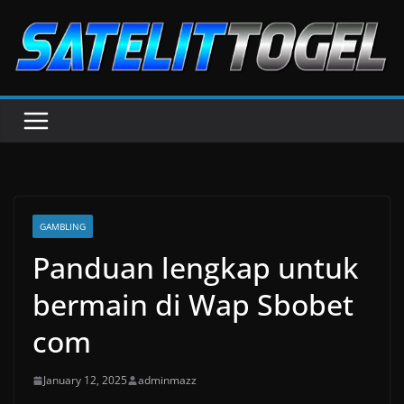
Skip
to
content
GAMBLING
Panduan lengkap untuk
bermain di Wap Sbobet
com
January 12, 2025
adminmazz