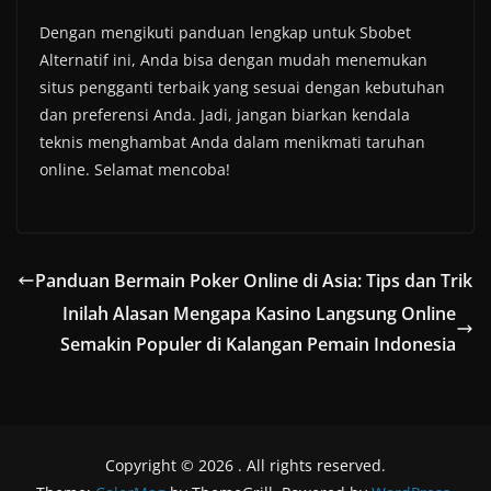
Dengan mengikuti panduan lengkap untuk Sbobet
Alternatif ini, Anda bisa dengan mudah menemukan
situs pengganti terbaik yang sesuai dengan kebutuhan
dan preferensi Anda. Jadi, jangan biarkan kendala
teknis menghambat Anda dalam menikmati taruhan
online. Selamat mencoba!
Panduan Bermain Poker Online di Asia: Tips dan Trik
Inilah Alasan Mengapa Kasino Langsung Online
Semakin Populer di Kalangan Pemain Indonesia
Copyright © 2026
. All rights reserved.