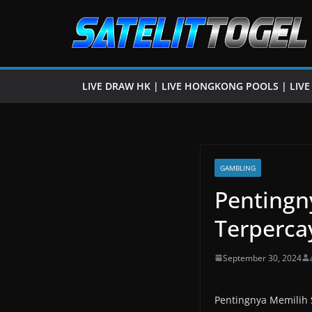
Skip
to
content
LIVE DRAW HK | LIVE HONGKONG POOLS | LIVE 
GAMBLING
Pentingn
Terperca
September 30, 2024
Pentingnya Memilih 