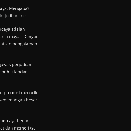
rcaya. Mengapa?
 judi online.
ercaya adalah
dunia maya.” Dengan
patkan pengalaman
ngawas perjudian,
enuhi standar
an promosi menarik
h kemenangan besar
rpercaya benar-
iset dan memeriksa