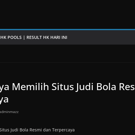
HK POOLS | RESULT HK HARI INI
ya Memilih Situs Judi Bola Re
ya
adminmazz
Situs Judi Bola Resmi dan Terpercaya