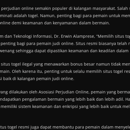
i, perjudian online semakin populer di kalangan masyarakat. Salah
minati adalah togel. Namun, penting bagi para pemain untuk memil
 online demi keamanan dan kenyamanan dalam bermain.
 dan Teknologi Informasi, Dr. Erwin Alamprese, “Memilih situs to
penting bagi para pemain judi online. Situs resmi biasanya telah
rwenang sehingga dapat dipastikan keamanan dan keadilan dalam 
k situs togel ilegal yang menawarkan bonus besar namun tidak m
main. Oleh karena itu, penting untuk selalu memilih situs togel r
i baik di kalangan pemain judi online.
ang dilakukan oleh Asosiasi Perjudian Online, pemain yang bermain
dapatkan pengalaman bermain yang lebih baik dan lebih adil. Hal
a memiliki sistem keamanan dan enkripsi yang lebih baik untuk me
 situs togel resmi juga dapat membantu para pemain dalam menye