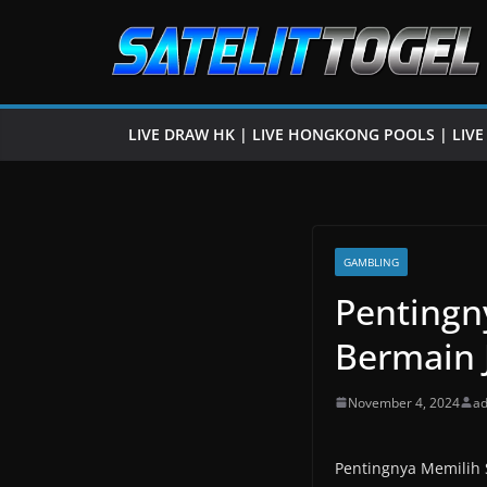
Skip
to
content
LIVE DRAW HK | LIVE HONGKONG POOLS | LIVE 
GAMBLING
Pentingn
Bermain 
November 4, 2024
a
Pentingnya Memilih 