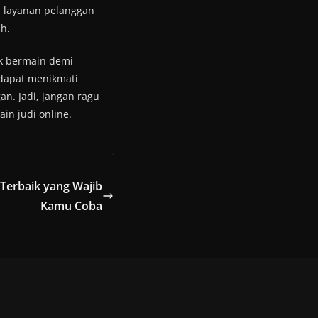
n layanan pelanggan
h.
tuk bermain demi
dapat menikmati
n. Jadi, jangan ragu
in judi online.
V Terbaik yang Wajib
Kamu Coba