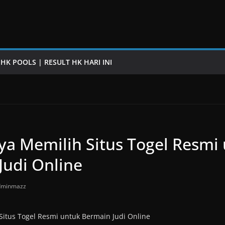
HK POOLS | RESULT HK HARI INI
ya Memilih Situs Togel Resmi
Judi Online
dminmazz
Situs Togel Resmi untuk Bermain Judi Online