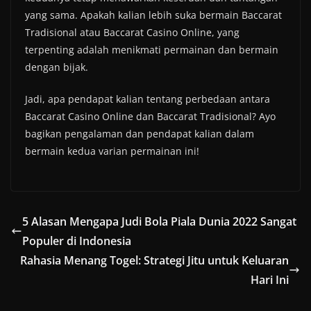
yang sama. Apakah kalian lebih suka bermain Baccarat
Tradisional atau Baccarat Casino Online, yang
terpenting adalah menikmati permainan dan bermain
dengan bijak.
Jadi, apa pendapat kalian tentang perbedaan antara
Baccarat Casino Online dan Baccarat Tradisional? Ayo
bagikan pengalaman dan pendapat kalian dalam
bermain kedua varian permainan ini!
5 Alasan Mengapa Judi Bola Piala Dunia 2022 Sangat
Populer di Indonesia
Rahasia Menang Togel: Strategi Jitu untuk Keluaran
Hari Ini