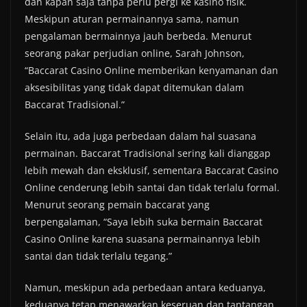
dan kapan saja tanpa perlu pergi ke kasino fisik.
Meskipun aturan permainannya sama, namun
pengalaman bermainnya jauh berbeda. Menurut
seorang pakar perjudian online, Sarah Johnson,
“Baccarat Casino Online memberikan kenyamanan dan
aksesibilitas yang tidak dapat ditemukan dalam
Baccarat Tradisional.”
Selain itu, ada juga perbedaan dalam hal suasana
permainan. Baccarat Tradisional sering kali dianggap
lebih mewah dan eksklusif, sementara Baccarat Casino
Online cenderung lebih santai dan tidak terlalu formal.
Menurut seorang pemain baccarat yang
berpengalaman, “Saya lebih suka bermain Baccarat
Casino Online karena suasana permainannya lebih
santai dan tidak terlalu tegang.”
Namun, meskipun ada perbedaan antara keduanya,
keduanya tetap menawarkan keseruan dan tantangan