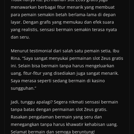
menawarkan berbagai fitur menarik yang membuat
para pemain semakin betah berlama-lama di depan
layar. Dengan grafis yang memukau dan efek suara
yang realistis, sensasi bermain semakin terasa nyata
dan seru.
Menurut testimonial dari salah satu pemain setia, Ibu
Rina, “Saya sangat menyukai permainan slot Zeus gratis
ini. Selain bisa bermain tanpa harus mengeluarkan
uang, fitur-fitur yang disediakan juga sangat menarik.
Saya merasa seperti sedang bermain di kasino
sungguhan.”
Jadi, tunggu apalagi? Segera nikmati sensasi bermain
tanpa batas dengan permainan slot Zeus gratis.
Rasakan pengalaman bermain yang seru dan
menegangkan tanpa harus khawatir kehabisan uang.
Selamat bermain dan semoga beruntung!