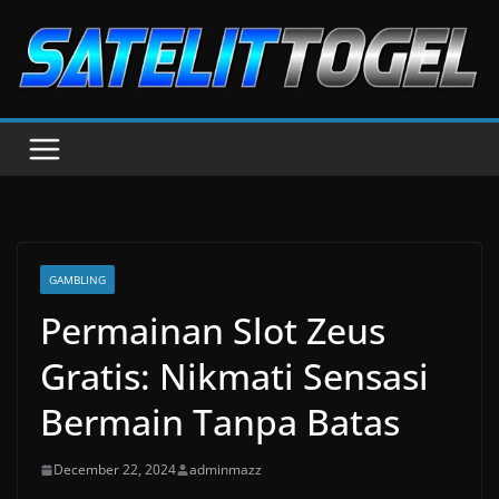
Skip
to
content
GAMBLING
Permainan Slot Zeus
Gratis: Nikmati Sensasi
Bermain Tanpa Batas
December 22, 2024
adminmazz