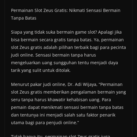
Permainan Slot Zeus Gratis: Nikmati Sensasi Bermain
Tanpa Batas
Siapa yang tidak suka bermain game slot? Apalagi jika
bisa bermain secara gratis tanpa batas. Ya, permainan
slot Zeus gratis adalah pilihan terbaik bagi para pecinta
judi online. Sensasi bermain tanpa harus
mengeluarkan uang sungguhan tentu menjadi daya
tarik yang sulit untuk ditolak.
Menurut pakar judi online, Dr. Adi Wijaya, “Permainan
slot Zeus gratis memberikan pengalaman bermain yang
seru tanpa harus khawatir kehabisan uang. Para
pemain dapat menikmati sensasi bermain tanpa batas
dan tentunya ini menjadi salah satu faktor penarik
utama bagi para penjudi online.”
Tidak hanya itu, permainan slot Zeus gratis juga