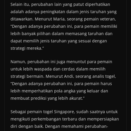
Selain itu, perubahan lain yang patut diperhatikan
adalah adanya peningkatan dalam jenis taruhan yang
ditawarkan. Menurut Maria, seorang pemain veteran,
“Dengan adanya perubahan ini, para pemain memiliki
lebih banyak pilihan dalam memasang taruhan dan
dapat memilih jenis taruhan yang sesuai dengan
strategi mereka.”
Namun, perubahan ini juga menuntut para pemain
untuk lebih waspada dan cerdas dalam memilih
strategi bermain. Menurut Andi, seorang analis togel,
“Dengan adanya perubahan ini, para pemain harus
lebih memperhatikan pola angka yang keluar dan
membuat prediksi yang lebih akurat.”
Sebagai pemain togel Singapore, sudah saatnya untuk
mengikuti perkembangan terbaru dan mempersiapkan
diri dengan baik. Dengan memahami perubahan-