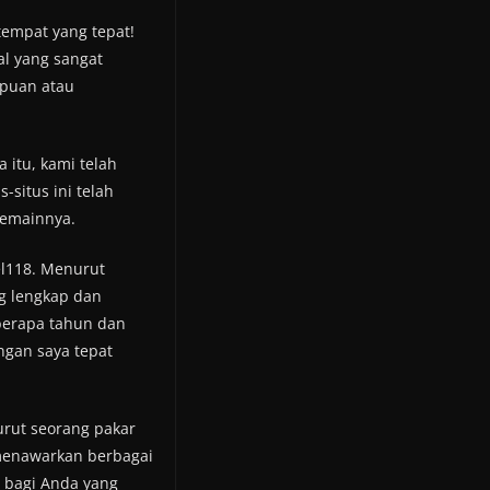
tempat yang tepat!
al yang sangat
ipuan atau
 itu, kami telah
-situs ini telah
pemainnya.
el118. Menurut
g lengkap dan
berapa tahun dan
ngan saya tepat
nurut seorang pakar
 menawarkan berbagai
t bagi Anda yang