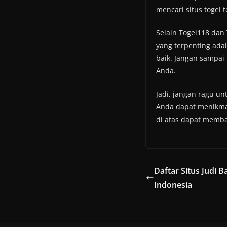
mencari situs togel
Selain Togel118 dan 
yang terpenting adal
baik. Jangan sampai
Anda.
Jadi, jangan ragu un
Anda dapat menikmat
di atas dapat memba
Daftar Situs Judi B
Indonesia