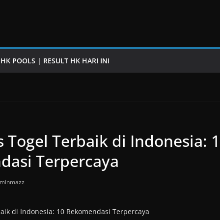
HK POOLS | RESULT HK HARI INI
us Togel Terbaik di Indonesia: 
asi Terpercaya
minmazz
rbaik di Indonesia: 10 Rekomendasi Terpercaya