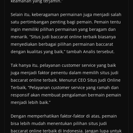
keamanan yang terjamin.”
Selain itu, keberagaman permainan juga menjadi salah
satu pertimbangan penting bagi pemain. Pemain tentu
ingin memiliki pilihan permainan yang beragam dan
menarik. “Situs judi baccarat online terbaik biasanya
menyediakan berbagai pilihan permainan baccarat
dengan kualitas yang baik,” tambah Analis tersebut.
Tak hanya itu, pelayanan customer service yang baik
juga menjadi faktor penentu dalam memilih situs judi
baccarat online terbaik. Menurut CEO Situs Judi Online
Terbaik, “Pelayanan customer service yang ramah dan
responsif akan membuat pengalaman bermain pemain
menjadi lebih baik.”
Dengan memperhatikan faktor-faktor di atas, pemain
bisa lebih mudah menentukan pilihan situs judi
baccarat online terbaik di Indonesia. Jangan lupa untuk