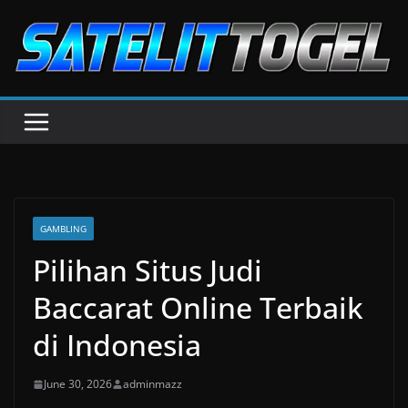
Skip
to
content
GAMBLING
Pilihan Situs Judi
Baccarat Online Terbaik
di Indonesia
June 30, 2026
adminmazz