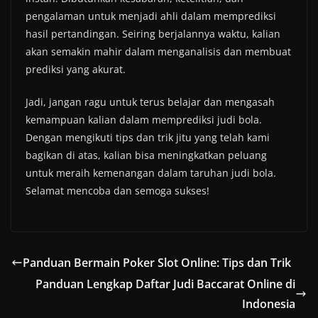
pengalaman untuk menjadi ahli dalam memprediksi
hasil pertandingan. Seiring berjalannya waktu, kalian
akan semakin mahir dalam menganalisis dan membuat
prediksi yang akurat.
Jadi, jangan ragu untuk terus belajar dan mengasah
kemampuan kalian dalam memprediksi judi bola.
Dengan mengikuti tips dan trik jitu yang telah kami
bagikan di atas, kalian bisa meningkatkan peluang
untuk meraih kemenangan dalam taruhan judi bola.
Selamat mencoba dan semoga sukses!
Panduan Bermain Poker Slot Online: Tips dan Trik
Panduan Lengkap Daftar Judi Baccarat Online di
Indonesia